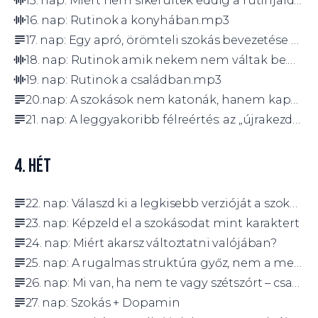
16. nap: Rutinok a konyhában.mp3
17. nap: Egy apró, örömteli szokás bevezetése a pénzzel kapcsolatban
18. nap: Rutinok amik nekem nem váltak be.mp3
19. nap: Rutinok a családban.mp3
20.nap: A szokások nem katonák, hanem kapcsolatok
21. nap: A leggyakoribb félreértés: az „újrakezdés” nem kudarc
4. HÉT
22. nap: Válaszd ki a legkisebb verzióját a szokásodnak
23. nap: Képzeld el a szokásodat mint karaktert
24. nap: Miért akarsz változtatni valójában?
25. nap: A rugalmas struktúra győz, nem a merev rendszer
26. nap: Mi van, ha nem te vagy szétszórt – csak a módszer nem rád lett szabva?
27. nap: Szokás + Dopamin