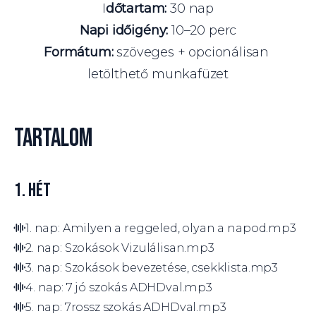
I
dőtartam:
 30 nap
Napi időigény:
 10–20 perc
Formátum:
 szöveges + opcionálisan 
letölthető munkafüzet
TARTALOM
1. HÉT
1. nap: Amilyen a reggeled, olyan a napod.mp3
2. nap: Szokások Vizulálisan.mp3
3. nap: Szokások bevezetése, csekklista.mp3
4. nap: 7 jó szokás ADHDval.mp3
5. nap: 7rossz szokás ADHDval.mp3