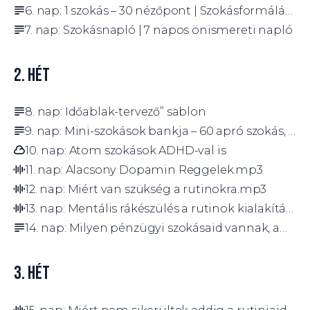
6. nap: 1 szokás – 30 nézőpont | Szokásformálási ötletlap
7. nap: Szokásnapló | 7 napos önismereti napló
2. HÉT
8. nap: Időablak-tervező” sablon
9. nap: Mini-szokások bankja – 60 apró szokás, amit ma is elkezdhetsz
10. nap: Atom szokások ADHD-val is
11. nap: Alacsony Dopamin Reggelek.mp3
12. nap: Miért van szükség a rutinokra.mp3
13. nap: Mentális rákészülés a rutinok kialakítására.mp3
14. nap: Milyen pénzügyi szokásaid vannak, amik nem tudatosak?
3. HÉT
15. nap: Miért nem sikerültek eddig a rutinjaid.mp3