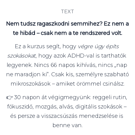
TEXT
Nem tudsz ragaszkodni semmihez? Ez nem a 
te hibád – csak nem a te rendszered volt.
Ez a kurzus segít, hogy 
végre úgy építs 
szokásokat
, hogy azok ADHD-val is tarthatók 
legyenek. Nincs 66 napos kihívás, nincs „nap 
ne maradjon ki”. Csak kis, személyre szabható 
mikroszokások – amiket örömmel csinálsz.
👉 30 napon át végigmegyünk: reggeli rutin, 
fókuszidő, mozgás, alvás, digitális szokások – 
és persze a visszacsúszás menedzselése is 
benne van.