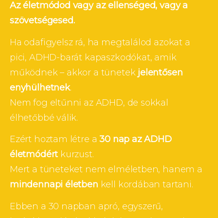
Az életmódod vagy az ellenséged, vagy a 
szövetségesed.
Ha odafigyelsz rá, ha megtalálod azokat a 
pici, ADHD-barát kapaszkodókat, amik 
működnek – akkor a tünetek 
jelentősen 
enyhülhetnek
.
Nem fog eltűnni az ADHD, de sokkal 
élhetőbbé válik.
Ezért hoztam létre a 
30 nap az ADHD 
életmódért
 kurzust.
Mert a tüneteket nem elméletben, hanem a 
mindennapi életben
 kell kordában tartani.
Ebben a 30 napban apró, egyszerű, 