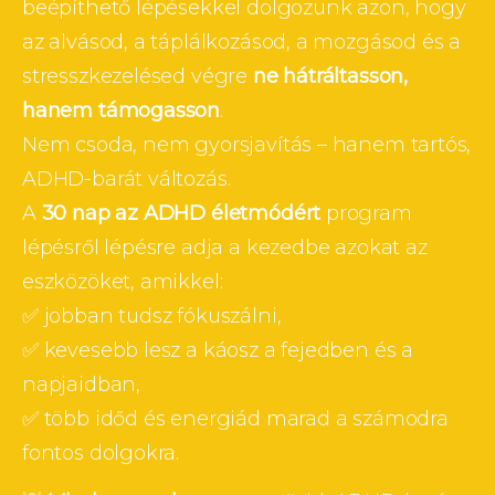
beépíthető lépésekkel dolgozunk azon, hogy 
az alvásod, a táplálkozásod, a mozgásod és a 
stresszkezelésed végre 
ne hátráltasson, 
hanem támogasson
.
Nem csoda, nem gyorsjavítás – hanem tartós, 
ADHD-barát változás.
A 
30 nap az ADHD életmódért
 program 
lépésről lépésre adja a kezedbe azokat az 
eszközöket, amikkel:
✅ jobban tudsz fókuszálni,
✅ kevesebb lesz a káosz a fejedben és a 
napjaidban,
✅ több időd és energiád marad a számodra 
fontos dolgokra.