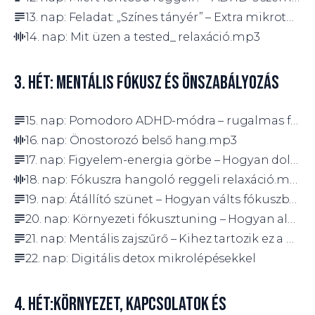
13. nap: Feladat: „Színes tányér” – Extra mikrotápanyagok a fókuszért
14. nap: Mit üzen a tested_ relaxáció.mp3
3. HÉT: MENTÁLIS FÓKUSZ ÉS ÖNSZABÁLYOZÁS
15. nap: Pomodoro ADHD-módra – rugalmas fókuszblokkok
16. nap: Önostorozó belső hang.mp3
17. nap: Figyelem-energia görbe – Hogyan dolgozz a természetes ritmusoddal?
18. nap: Fókuszra hangoló reggeli relaxáció.mp3
19. nap: Átállító szünet – Hogyan válts fókuszból pihenésbe, pihenésből fókuszba?
20. nap: Környezeti fókusztuning – Hogyan alakítsd a tered a jobb figyelemhez?
21. nap: Mentális zajszűrő – Kihez tartozik ez a gondolat?
22. nap: Digitális detox mikrolépésekkel
4. HÉT:KÖRNYEZET, KAPCSOLATOK ÉS