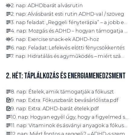
2. nap: ADHDbarát alvásrutin
2. nap: Alvásbarát esti rutin ADHD-val / szöveg
3. nap feladat: „Reggeli fényterápia” – a jobb esti alvásért
4. nap: Mozgás és ADHD – hogyan támogatja a fókuszt és az önszabályozást?
5. nap: Exercise snack-ek ADHD-hoz
6. nap: Feladat: Lefekvés előtti fénycsökkentés
7. nap: Hidratálás és agyműködés – miért számít?
2. HÉT: TÁPLÁLKOZÁS ÉS ENERGIAMENEDZSMENT
8. nap: Ételek, amik támogatják a fókuszt
9. nap: Extra: Fókuszbarát bevásárlólista.pdf
9. nap: Extra: ADHD-barát ételek.pdf
10. nap: Hogyan egyél úgy, hogy a figyelmed stabil maradjon egész nap?
11. nap: Vitaminok és ásványi anyagok a fókuszért
12. nap: Miért fontos a reggeli? – ADHD-s szemszögből