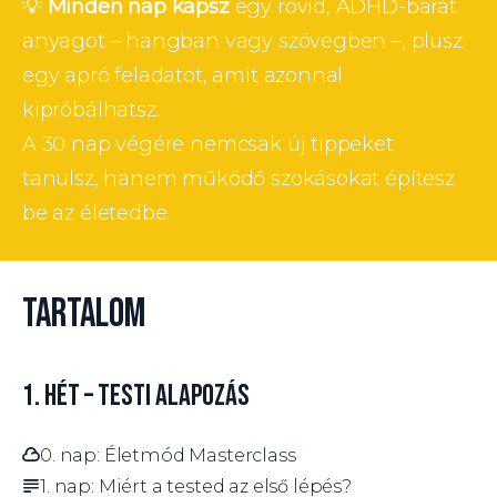
💡 
Minden nap kapsz
 egy rövid, ADHD-barát 
anyagot – hangban vagy szövegben –, plusz 
egy apró feladatot, amit azonnal 
kipróbálhatsz.
A 30 nap végére nemcsak új tippeket 
tanulsz, hanem működő szokásokat építesz 
be az életedbe.
TARTALOM
1. HÉT – TESTI ALAPOZÁS
0. nap: Életmód Masterclass
1. nap: Miért a tested az első lépés?