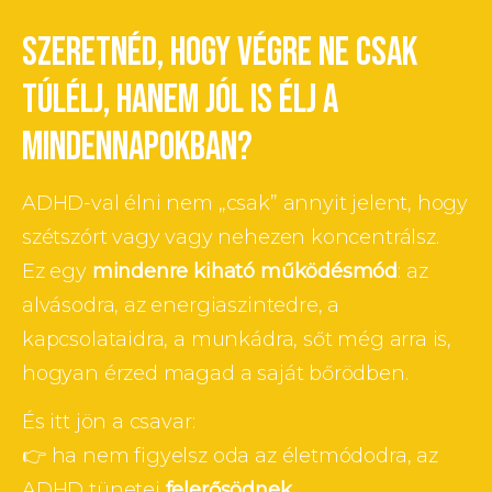
SZERETNÉD, HOGY VÉGRE NE CSAK
TÚLÉLJ, HANEM JÓL IS ÉLJ A
MINDENNAPOKBAN?
ADHD-val élni nem „csak” annyit jelent, hogy 
szétszórt vagy vagy nehezen koncentrálsz.
Ez egy 
mindenre kiható működésmód
: az 
alvásodra, az energiaszintedre, a 
kapcsolataidra, a munkádra, sőt még arra is, 
hogyan érzed magad a saját bőrödben.
És itt jön a csavar:
👉 ha nem figyelsz oda az életmódodra, az 
ADHD tünetei 
felerősödnek
.